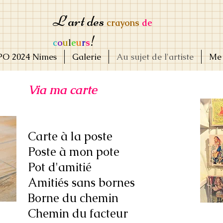
L'art des
crayons
de
!
c
o
u
l
e
u
r
s
PO 2024 Nimes
Galerie
Au sujet de l'artiste
Me 
Via ma carte
Carte à la poste
Poste à mon pote
Pot d'amitié
Amitiés sans bornes
Borne du chemin
Chemin du facteur