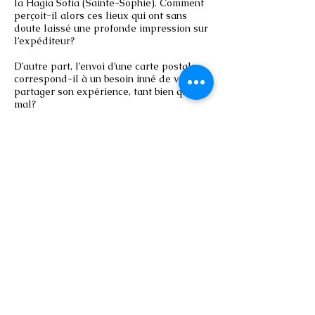
la Hagia Sofia (Sainte-Sophie). Comment
perçoit-il alors ces lieux qui ont sans
doute laissé une profonde impression sur
l’expéditeur?
D’autre part, l’envoi d’une carte postale
correspond-il à un besoin inné de vouloir
partager son expérience, tant bien que
mal?
Pour le destinataire, la carte postale peut
servir de
« chemin d'accès à
l'imaginaire
ii
»
et, possiblement, le lieu, le
paysage, l’œuvre célèbres peuvent titiller
sa psyché et le faire voyager à son tour.
Finalement, la carte postale, son image
(au recto) et ses infos (au verso) sont
« un
concentré de stimulations, par le choix du
sujet, par le cadrage, par la composition,
par son mode de représentation »
iii
.
Ainsi
en quelques secondes, possiblement une
minute ou deux, le receveur est
transporté ailleurs, lui aussi ! Allô... Oui,
moi aussi, je suis là-bas, avec toi!