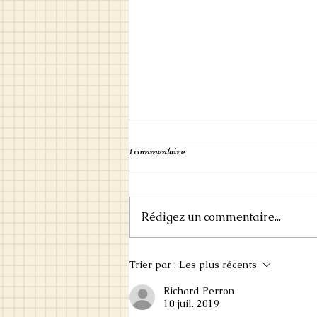
Livre illustré: Black Stars Above
1 commentaire
https://www.comicsbeat.com/v
ault-black-stars-nightfall-
imprint/ Si le livre illustré vous
Rédigez un commentaire...
en dit, n'hésitez pas de mettre
la main sur la...
Trier par :
Les plus récents
Richard Perron
10 juil. 2019