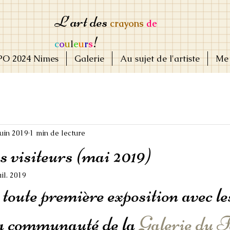
L'art des
crayons
de
!
c
o
u
l
e
u
r
s
PO 2024 Nimes
Galerie
Au sujet de l'artiste
Me 
juin 2019
1 min de lecture
s visiteurs (mai 2019)
uil. 2019
oute première exposition avec le
la communauté de la 
Galerie du F