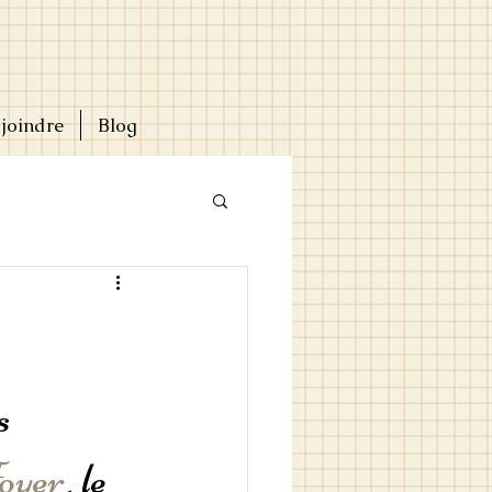
joindre
Blog
s 
oyer
, le 