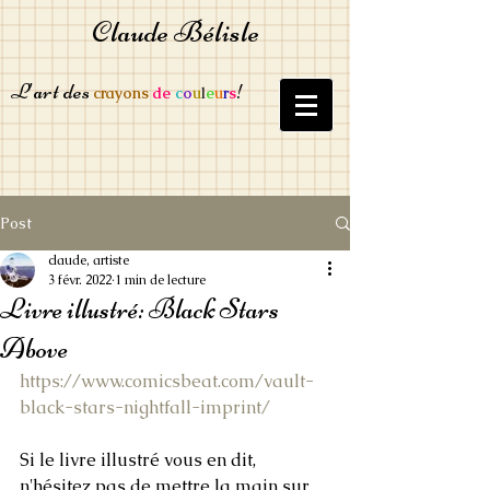
Claude Bélisle
L'art des
!
crayons
de
c
o
u
l
e
u
r
s
Post
claude, artiste
3 févr. 2022
1 min de lecture
Livre illustré: Black Stars
Above
https://www.comicsbeat.com/vault-
black-stars-nightfall-imprint/
Si le livre illustré vous en dit, 
n'hésitez pas de mettre la main sur 